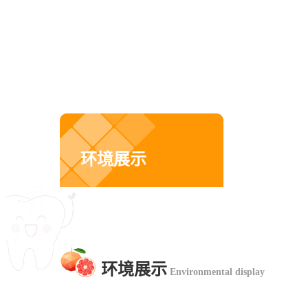
环境展示
Environmental Display
环境展示
Environmental display